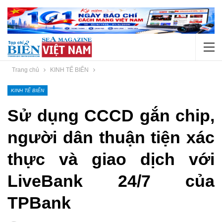
Trang chủ
KINH TẾ BIỂN
KINH TẾ BIỂN
Sử dụng CCCD gắn chip,
người dân thuận tiện xác
thực và giao dịch với
LiveBank 24/7 của
TPBank