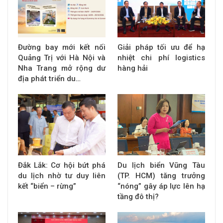
Đường bay mới kết nối
Giải pháp tối ưu để hạ
Quảng Trị với Hà Nội và
nhiệt chi phí logistics
Nha Trang mở rộng dư
hàng hải
địa phát triển du…
Đắk Lắk: Cơ hội bứt phá
Du lịch biển Vũng Tàu
du lịch nhờ tư duy liên
(TP. HCM) tăng trưởng
kết “biển – rừng”
“nóng” gây áp lực lên hạ
tầng đô thị?