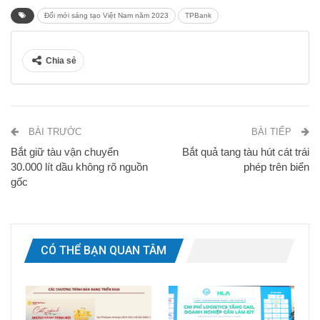
Đổi mới sáng tạo Việt Nam năm 2023
TPBank
Chia sẻ
BÀI TRƯỚC
BÀI TIẾP
Bắt giữ tàu vận chuyển
Bắt quả tang tàu hút cát trái
30.000 lít dầu không rõ nguồn
phép trên biển
gốc
CÓ THỂ BẠN QUAN TÂM