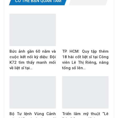
CÓ THỂ BẠN QUAN TÂM
Bức ảnh gần 60 năm và
TP. HCM: Quy tập thêm
cuộc kết nối kỳ diệu: Đội
18 hài cốt liệt sĩ tại Công
K72 tìm thấy manh mối
viên Lê Thị Riêng, nâng
về liệt sĩ tại…
tổng số lên…
Bộ Tư lệnh Vùng Cảnh
Triển lãm mỹ thuật “Lê