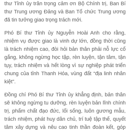
thư Tỉnh ủy trân trọng cảm ơn Bộ Chính trị, Ban Bí
thư Trung ương Đảng và Ban Tổ chức Trung ương
đã tin tưởng giao trọng trách mới.
Phó Bí thư Tỉnh ủy Nguyễn Hoài Anh cho rằng,
nhiệm vụ được giao là vinh dự lớn, đồng thời cũng
là trách nhiệm cao, đòi hỏi bản thân phải nỗ lực cố
gắng, không ngừng học tập, rèn luyện, tận tâm, tận
tụy, trách nhiệm và hết lòng vì sự nghiệp phát triển
chung của tỉnh Thanh Hóa, vùng đất “địa linh nhân
kiệt”.
Đồng chí Phó Bí thư Tỉnh ủy khẳng định, bản thân
sẽ không ngừng tu dưỡng, rèn luyện bản lĩnh chính
trị, phẩm chất đạo đức, lối sống, luôn gương mẫu,
trách nhiệm, phát huy dân chủ, trí tuệ tập thể, quyết
tâm xây dựng và nêu cao tinh thần đoàn kết, góp