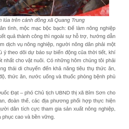
 lúa trên cánh đồng xã Quang Trung
thân tình, mộc mạc bộc bạch: Để làm nông nghiệp
kết quả thành công thì ngoài sự hỗ trợ, hướng dẫn
âm dịch vụ nông nghiệp, người nông dân phải một
 ý theo dõi dự báo sự biến động của thời tiết, khí
 nhất cho vật nuôi. Có những hôm chúng tôi phải
ộng thái di chuyển đến khả năng tiêu thụ thức ăn,
ệt độ, thức ăn, nước uống và thuốc phòng bệnh phù
Quốc Đạt – phó Chủ tịch UBND thị xã Bỉm Sơn cho
quan, đoàn thể, các địa phương phối hợp thực hiện
gười dân tích cực tham gia sản xuất nông nghiệp,
á phục cao và bền vững.