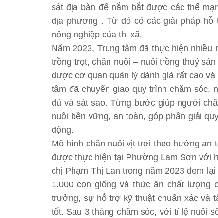
sát địa bàn để nắm bắt được các thế mạ
địa phương . Từ đó có các giải pháp hỗ t
nông nghiệp của thị xã.
Năm 2023, Trung tâm đã thực hiện nhiều m
trồng trọt, chăn nuôi – nuôi trồng thuỷ sả
được cơ quan quản lý đánh giá rất cao và
tâm đã chuyển giao quy trình chăm sóc, 
đủ và sát sao. Từng bước giúp người chăn
nuôi bền vững, an toàn, góp phần giải qu
động.
Mô hình chăn nuôi vịt trời theo hướng an
được thực hiện tại Phường Lam Sơn với ha
chị Phạm Thị Lan trong năm 2023 đem lại 
1.000 con giống và thức ăn chất lượng ca
trưởng, sự hỗ trợ kỹ thuật chuẩn xác và t
tốt. Sau 3 tháng chăm sóc, với tỉ lệ nuôi 