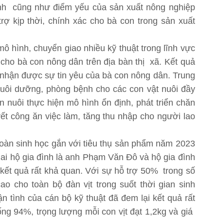
nh cũng như điểm yếu của sản xuất nông nghiệp
rợ kịp thời, chính xác cho bà con trong sản xuất
ô hình, chuyển giao nhiều kỹ thuật trong lĩnh vực
n cho bà con nông dân trên địa bàn thị xã. Kết quả
 nhận được sự tin yêu của bà con nông dân. Trung
nuôi dưỡng, phòng bệnh cho các con vật nuôi đầy
 nuôi thực hiện mô hình ổn định, phát triển chăn
yết công ăn việc làm, tăng thu nhập cho người lao
 toàn sinh học gắn với tiêu thụ sản phẩm năm 2023
i hộ gia đình là anh Phạm Văn Đô và hộ gia đình
kết quả rất khả quan. Với sự hỗ trợ 50% trong số
o cho toàn bộ đàn vịt trong suốt thời gian sinh
ận tình của cán bộ kỹ thuật đã đem lại kết quả rất
sống 94%, trọng lượng mỗi con vịt đạt 1,2kg và giá