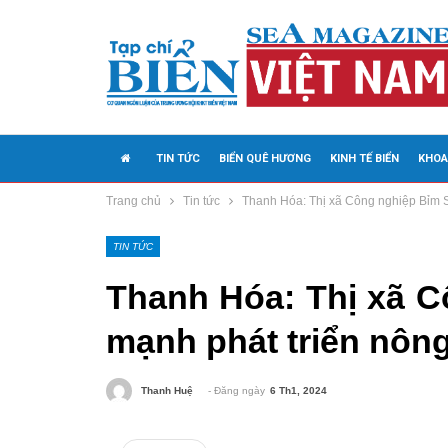
TIN TỨC
BIỂN QUÊ HƯƠNG
KINH TẾ BIỂN
KHOA
Trang chủ
Tin tức
Thanh Hóa: Thị xã Công nghiệp Bỉm 
MEDIA
TIN TỨC
Thanh Hóa: Thị xã 
mạnh phát triển nôn
- Đăng ngày
6 Th1, 2024
Thanh Huệ