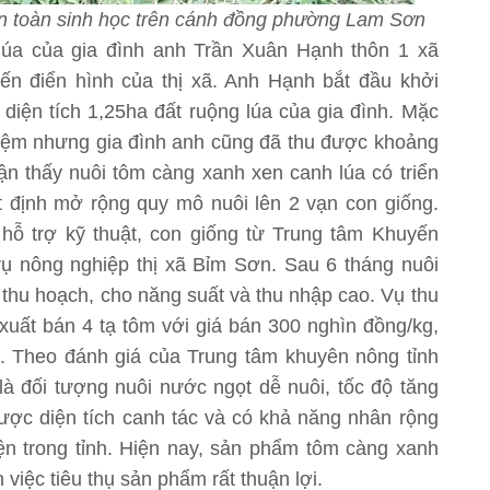
an toàn sinh học trên cánh đồng phường Lam Sơn
lúa của gia đình anh Trần Xuân Hạnh thôn 1 xã
ến điển hình của thị xã. Anh Hạnh bắt đầu khởi
diện tích 1,25ha đất ruộng lúa của gia đình. Mặc
hiệm nhưng gia đình anh cũng đã thu được khoảng
hận thấy nuôi tôm càng xanh xen canh lúa có triển
 định mở rộng quy mô nuôi lên 2 vạn con giống.
hỗ trợ kỹ thuật, con giống từ Trung tâm Khuyến
ụ nông nghiệp thị xã Bỉm Sơn. Sau 6 tháng nuôi
 thu hoạch, cho năng suất và thu nhập cao. Vụ thu
uất bán 4 tạ tôm với giá bán 300 nghìn đồng/kg,
. Theo đánh giá của Trung tâm khuyên nông tỉnh
à đối tượng nuôi nước ngọt dễ nuôi, tốc độ tăng
ược diện tích canh tác và có khả năng nhân rộng
ện trong tỉnh. Hiện nay, sản phẩm tôm càng xanh
iệc tiêu thụ sản phẩm rất thuận lợi.