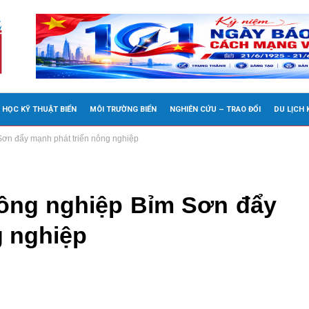
 HỌC KỸ THUẬT BIỂN
MÔI TRƯỜNG BIỂN
NGHIÊN CỨU – TRAO ĐỔI
DU LỊCH
Sơn đẩy mạnh phát triển nông nghiệp
Công nghiệp Bỉm Sơn đẩy
g nghiệp