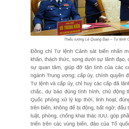
Thiếu tướng Lê Quang Đạo – Tư lệnh Cả
Đồng chí Tư lệnh Cảnh sát biển nhấn 
khăn, thách thức, song dưới sự lãnh đạo,
sự quan tâm, giúp đỡ tận tình của các 
ngành Trung ương; cấp ủy, chính quyền 
Tư lệnh và cấp ủy, chỉ huy các cấp đã lã
chắc, dự báo đúng tình hình, chủ động
Quốc phòng xử lý kịp thời, linh hoạt, đú
trên biển, không để bị động, bất ngờ; đấu 
luật, phòng, chống khai thác IUU, góp ph
triển trên các vùng biển, đảo của Tổ quố