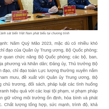
nh sát biển Việt Nam phát biểu tại chương trình
mạnh: Năm Quý Mão 2023, mặc dù có nhiều khó
 chỉ đạo của Quân ủy Trung ương, Bộ Quốc phòng;
cơ quan chức năng Bộ Quốc phòng; các bộ, ban,
địa phương và Nhân dân; Đảng ủy, Thủ trưởng Bộ
nh đạo, chỉ đạo toàn Lực lượng thường xuyên nắm
 tham mưu, đề xuất với Quân ủy Trung ương, Bộ
ng chủ trương, đối sách, pháp luật các tình huống
tranh hiệu quả với các loại tội phạm, vi phạm pháp
ần giữ vững môi trường ổn định, hòa bình và phát
c. Chất lượng tổng hợp, sức mạnh, trình độ, khả