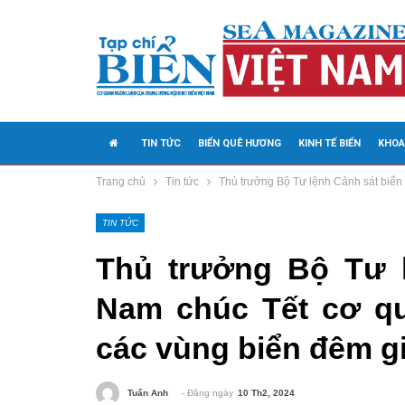
TIN TỨC
BIỂN QUÊ HƯƠNG
KINH TẾ BIỂN
KHOA
Trang chủ
Tin tức
Thủ trưởng Bộ Tư lệnh Cảnh sát biển 
MEDIA
TIN TỨC
Thủ trưởng Bộ Tư l
Nam chúc Tết cơ qu
các vùng biển đêm g
- Đăng ngày
10 Th2, 2024
Tuấn Anh