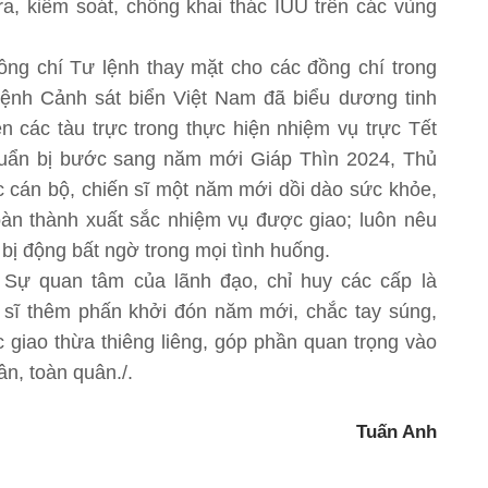
ra, kiểm soát, chống khai thác IUU trên các vùng
ồng chí Tư lệnh thay mặt cho các đồng chí trong
ệnh Cảnh sát biển Việt Nam đã biểu dương tinh
ên các tàu trực trong thực hiện nhiệm vụ trực Tết
huẩn bị bước sang năm mới Giáp Thìn 2024, Thủ
 cán bộ, chiến sĩ một năm mới dồi dào sức khỏe,
àn thành xuất sắc nhiệm vụ được giao; luôn nêu
 bị động bất ngờ trong mọi tình huống.
Sự quan tâm của lãnh đạo, chỉ huy các cấp là
 sĩ thêm phấn khởi đón năm mới, chắc tay súng,
c giao thừa thiêng liêng, góp phần quan trọng vào
n, toàn quân./.
Tuấn Anh