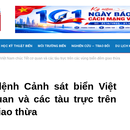
 HỌC KỸ THUẬT BIỂN
MÔI TRƯỜNG BIỂN
NGHIÊN CỨU – TRAO ĐỔI
DU LỊCH
Việt Nam chúc Tết cơ quan và các tàu trực trên các vùng biển đêm giao thừa
ệnh Cảnh sát biển Việt
an và các tàu trực trên
iao thừa