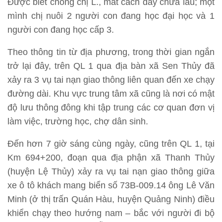
Được biết chồng chị L., mất cách đây chưa lâu; một
mình chị nuôi 2 người con đang học đại học và 1
người con đang học cấp 3.
Theo thông tin từ địa phương, trong thời gian ngắn
trở lại đây, trên QL 1 qua địa bàn xã Sen Thủy đã
xảy ra 3 vụ tai nạn giao thông liên quan đến xe chạy
đường dài. Khu vực trung tâm xã cũng là nơi có mật
độ lưu thông đông khi tập trung các cơ quan đơn vị
làm việc, trường học, chợ dân sinh.
Đến hơn 7 giờ sáng cùng ngày, cũng trên QL 1, tại
Km 694+200, đoạn qua địa phận xã Thanh Thủy
(huyện Lệ Thủy) xảy ra vụ tai nạn giao thông giữa
xe ô tô khách mang biển số 73B-009.14 ông Lê Văn
Minh (ở thị trấn Quán Hàu, huyện Quảng Ninh) điều
khiển chạy theo hướng nam – bắc với người đi bộ