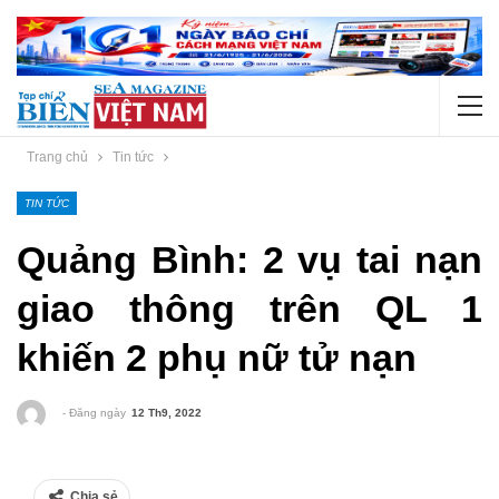
Trang chủ
Tin tức
TIN TỨC
Quảng Bình: 2 vụ tai nạn
giao thông trên QL 1
khiến 2 phụ nữ tử nạn
- Đăng ngày
12 Th9, 2022
Chia sẻ