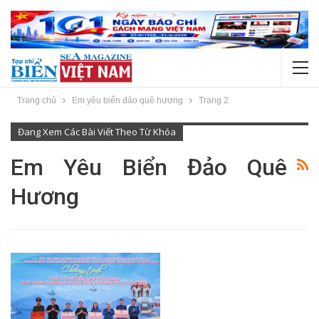
Trang chủ
Em yêu biển đảo quê hương
Trang 2
Đang Xem Các Bài Viết Theo Từ Khóa
Em Yêu Biển Đảo Quê
Hương