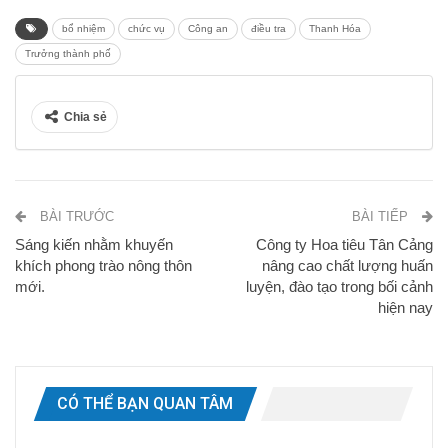
bổ nhiệm
chức vụ
Công an
điều tra
Thanh Hóa
Trưởng thành phố
Chia sẻ
BÀI TRƯỚC
BÀI TIẾP
Sáng kiến nhằm khuyến
Công ty Hoa tiêu Tân Cảng
khích phong trào nông thôn
nâng cao chất lượng huấn
mới.
luyện, đào tạo trong bối cảnh
hiện nay
CÓ THỂ BẠN QUAN TÂM