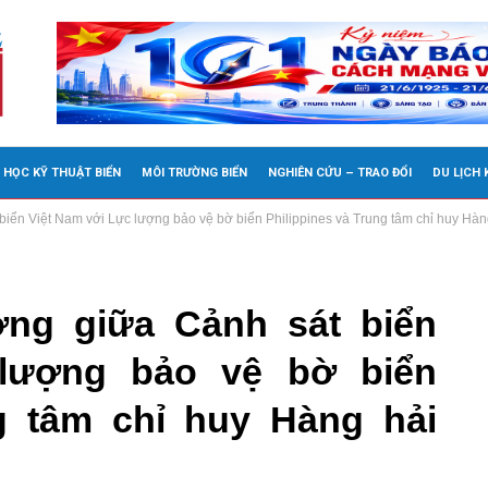
 HỌC KỸ THUẬT BIỂN
MÔI TRƯỜNG BIỂN
NGHIÊN CỨU – TRAO ĐỔI
DU LỊCH
iển Việt Nam với Lực lượng bảo vệ bờ biển Philippines và Trung tâm chỉ huy Hàn
ơng giữa Cảnh sát biển
lượng bảo vệ bờ biển
ng tâm chỉ huy Hàng hải