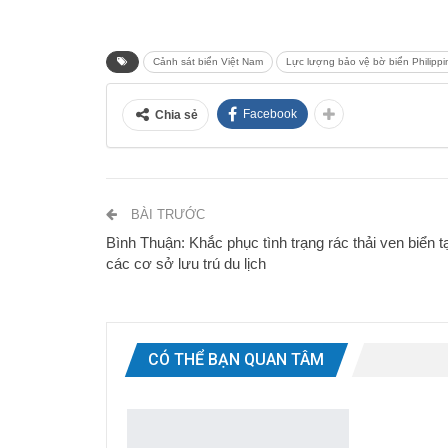
Cảnh sát biển Việt Nam
Lực lượng bảo vệ bờ biển Philippi
Facebook
Chia sẻ
BÀI TRƯỚC
Bình Thuận: Khắc phục tình trạng rác thải ven biển tạ
các cơ sở lưu trú du lịch
CÓ THỂ BẠN QUAN TÂM