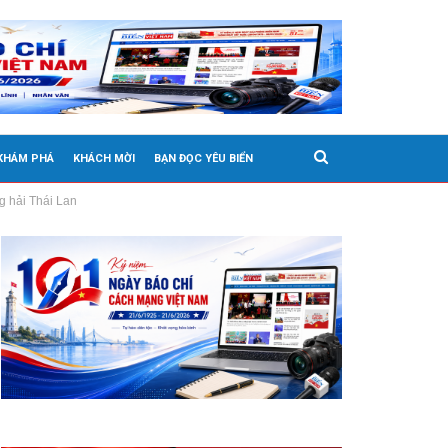
 KHÁM PHÁ
KHÁCH MỜI
BẠN ĐỌC YÊU BIỂN
g hải Thái Lan