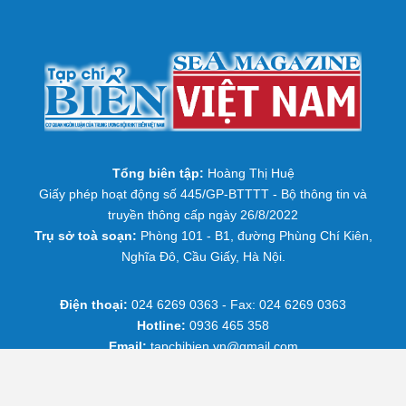
Tổng biên tập:
Hoàng Thị Huệ
Giấy phép hoạt động số 445/GP-BTTTT - Bộ thông tin và
truyền thông cấp ngày 26/8/2022
Trụ sở toà soạn:
Phòng 101 - B1, đường Phùng Chí Kiên,
Nghĩa Đô, Cầu Giấy, Hà Nội.
Điện thoại:
024 6269 0363 - Fax: 024 6269 0363
Hotline:
0936 465 358
Email:
tapchibien.vn@gmail.com
© 1993 - 2022 Bản quyền thuộc về Tạp chí điện tử Biển
Việt Nam.