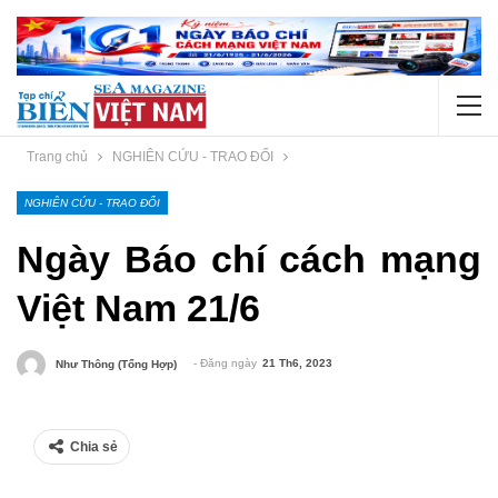
Trang chủ
NGHIÊN CỨU - TRAO ĐỔI
NGHIÊN CỨU - TRAO ĐỔI
Ngày Báo chí cách mạng
Việt Nam 21/6
- Đăng ngày
21 Th6, 2023
Như Thông (tổng Hợp)
Chia sẻ