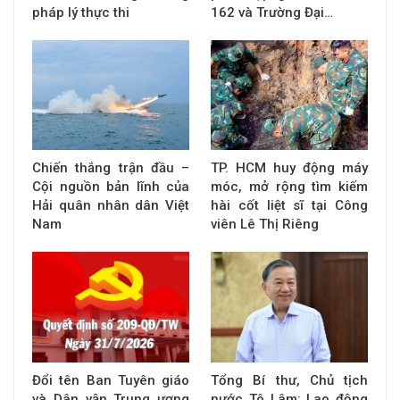
pháp lý thực thi
162 và Trường Đại…
Chiến thắng trận đầu –
TP. HCM huy động máy
Cội nguồn bản lĩnh của
móc, mở rộng tìm kiếm
Hải quân nhân dân Việt
hài cốt liệt sĩ tại Công
Nam
viên Lê Thị Riêng
Đổi tên Ban Tuyên giáo
Tổng Bí thư, Chủ tịch
và Dân vận Trung ương
nước Tô Lâm: Lao động