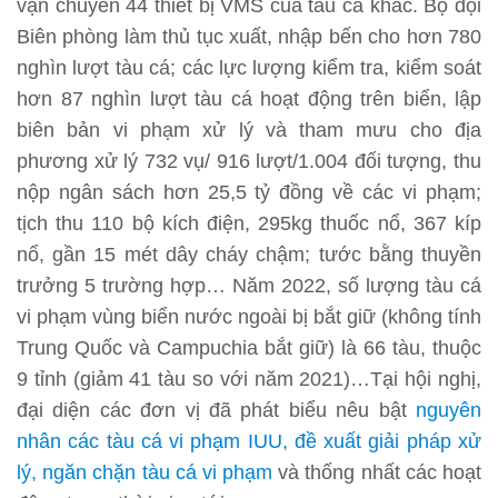
vận chuyển 44 thiết bị VMS của tàu cá khác. Bộ đội
Biên phòng làm thủ tục xuất, nhập bến cho hơn 780
nghìn lượt tàu cá; các lực lượng kiểm tra, kiểm soát
hơn 87 nghìn lượt tàu cá hoạt động trên biển, lập
biên bản vi phạm xử lý và tham mưu cho địa
phương xử lý 732 vụ/ 916 lượt/1.004 đối tượng, thu
nộp ngân sách hơn 25,5 tỷ đồng về các vi phạm;
tịch thu 110 bộ kích điện, 295kg thuốc nổ, 367 kíp
nổ, gần 15 mét dây cháy chậm; tước bằng thuyền
trưởng 5 trường hợp… Năm 2022, số lượng tàu cá
vi phạm vùng biển nước ngoài bị bắt giữ (không tính
Trung Quốc và Campuchia bắt giữ) là 66 tàu, thuộc
9 tỉnh (giảm 41 tàu so với năm 2021)…Tại hội nghị,
đại diện các đơn vị đã phát biểu nêu bật
nguyên
nhân các tàu cá vi phạm IUU, đề xuất giải pháp xử
lý, ngăn chặn tàu cá vi phạm
và thống nhất các hoạt