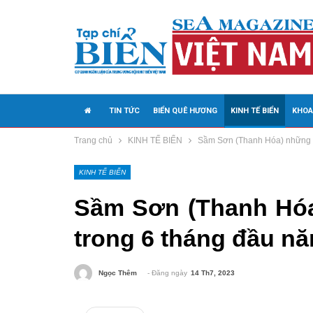
TIN TỨC
BIỂN QUÊ HƯƠNG
KINH TẾ BIỂN
KHOA
Trang chủ
KINH TẾ BIỂN
Sầm Sơn (Thanh Hóa) những k
MEDIA
KINH TẾ BIỂN
Sầm Sơn (Thanh Hóa
trong 6 tháng đầu n
- Đăng ngày
14 Th7, 2023
Ngọc Thêm