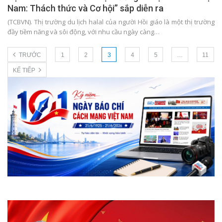
Nam: Thách thức và Cơ hội” sắp diễn ra
(TCBVN). Thị trường du lịch halal của người Hồi giáo là một thị trường
đầy tiềm năng và sôi động, với nhu cầu ngày càng…
TRƯỚC
1
2
3
4
5
…
11
KẾ TIẾP